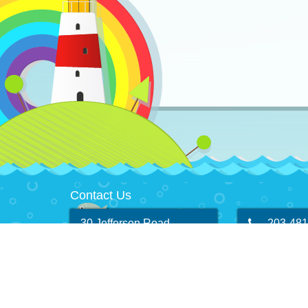
Contact Us
30 Jefferson Road
203-481
Branford, CT 06405-3778
duckpon
© 2026 Duck Pond Learning Center – Child Care Branford, CT