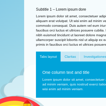
Subtitle 1 – Lorem ipsum dore
Lorem ipsum dolor sit amet, consectetuer adip
aliquam erat volutpat. Ut wisi enim ad minim ven
commodo consequat. Duis autem vel eum iriure 
faucibus orci luctus et ultrices posuere cubili
nibh euismod tincidunt ut laoreet dolore magna
ullamcorper suscipit lobortis nisl ut aliquip 
primis in faucibus orci luctus et ultrices posuere
Tabs layout
Claritas
Investigatione
One column text and title
Lorem ipsum dolor sit amet, consectetuer 
ad minim veniam, quis nostrud exerci tatio
wisi enim ad minim veniam.