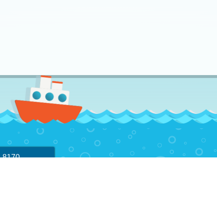
-8170
dlearningcenter@gmail.com