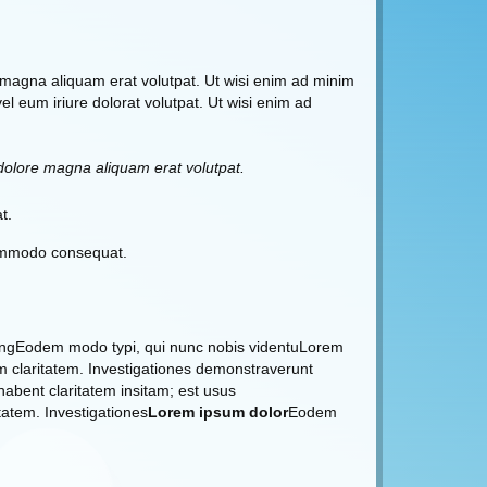
 magna aliquam erat volutpat. Ut wisi enim ad minim
l eum iriure dolorat volutpat. Ut wisi enim ad
dolore magna aliquam erat volutpat.
t.
 commodo consequat.
cingEodem modo typi, qui nunc nobis videntuLorem
rum claritatem. Investigationes demonstraverunt
bent claritatem insitam; est usus
tatem. Investigationes
Lorem ipsum dolor
Eodem