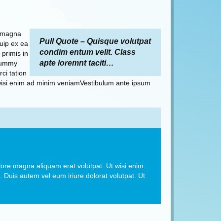
e magna
Pull Quote – Quisque volutpat
quip ex ea
condim entum velit. Class
primis in
apte loremnt taciti…
onummy
ci tation
t wisi enim ad minim veniamVestibulum ante ipsum
lore magna aliquam erat volutpat. Ut wisi enim
 Duis autem vel eum iriure dolorat volutpat. Ut