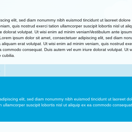
iscing elit, sed diam nonummy nibh euismod tincidunt ut laoreet dolor
iam, quis nostrud exerci tation ullamcorper suscipit lobortis nisl ut ali
dolorat volutpat. Ut wisi enim ad minim veniamVestibulum ante ipsum 
a. Lorem ipsum dolor sit amet, consectetuer adipiscing elit, sed diam n
 aliquam erat volutpat. Ut wisi enim ad minim veniam, quis nostrud exer
ex ea commodo consequat. Duis autem vel eum iriure dolorat volutpat. U
 cubilia.
s
adipiscing elit, sed diam nonummy nibh euismod tincidunt ut laoreet do
n ullamcorper suscipit lobortis nisl ut aliquip ex ea commodo consequat.