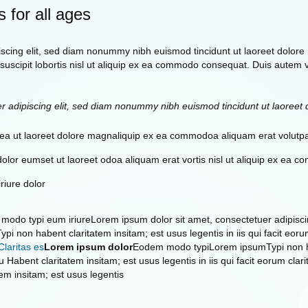
s for all ages
iscing elit, sed diam nonummy nibh euismod tincidunt ut laoreet dolore
suscipit lobortis nisl ut aliquip ex ea commodo consequat. Duis autem ve
r adipiscing elit, sed diam nonummy nibh euismod tincidunt ut laoreet 
 ea ut laoreet dolore magnaliquip ex ea commodoa aliquam erat volutpa
dolor eumset ut laoreet odoa aliquam erat vortis nisl ut aliquip ex ea
riure dolor
modo typi eum iriureLorem ipsum dolor sit amet, consectetuer adipis
ypi non habent claritatem insitam; est usus legentis in iis qui facit eo
Claritas es
Lorem ipsum dolor
Eodem modo typiLorem ipsumTypi non ha
Habent claritatem insitam; est usus legentis in iis qui facit eorum clari
m insitam; est usus legentis